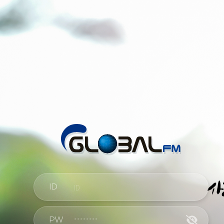
ID
PW